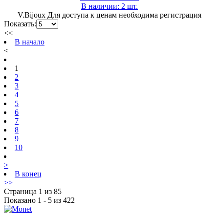
В наличии: 2 шт.
V.Bijoux
Для доступа к ценам необходима регистрация
Показать:
<<
В начало
<
1
2
3
4
5
6
7
8
9
10
>
В конец
>>
Страница 1 из 85
Показано 1 - 5 из 422