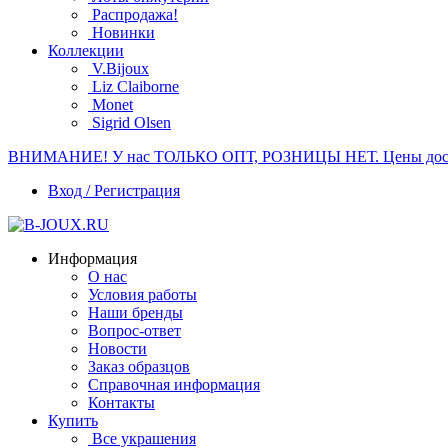
Распродажа!
Новинки
Коллекции
V.Bijoux
Liz Claiborne
Monet
Sigrid Olsen
ВНИМАНИЕ! У нас ТОЛЬКО ОПТ, РОЗНИЦЫ НЕТ. Цены доступн
Вход / Регистрация
Информация
О нас
Условия работы
Наши бренды
Вопрос-ответ
Новости
Заказ образцов
Справочная информация
Контакты
Купить
Все украшения