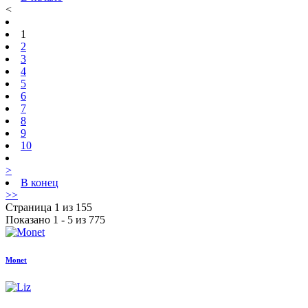
<
1
2
3
4
5
6
7
8
9
10
>
В конец
>>
Страница 1 из 155
Показано 1 - 5 из 775
Monet